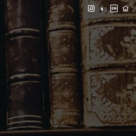
◐

EN