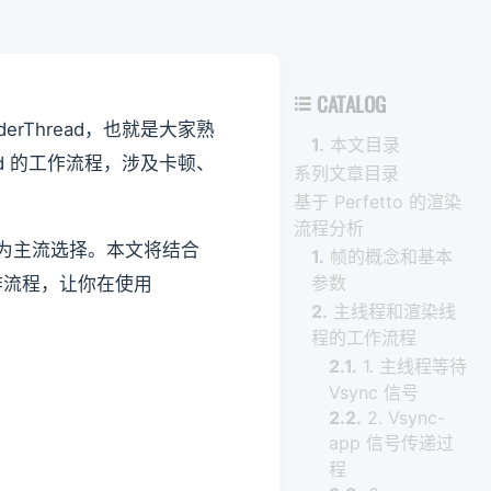
CATALOG

enderThread，也就是大家熟
1.
本文目录
hread 的工作流程，涉及卡顿、
系列文章目录
基于 Perfetto 的渲染
流程分析
域已经成为主流选择。本文将结合
1.
帧的概念和基本
参数
完整工作流程，让你在使用
2.
主线程和渲染线
程的工作流程
2.1.
1. 主线程等待
Vsync 信号
2.2.
2. Vsync-
app 信号传递过
程