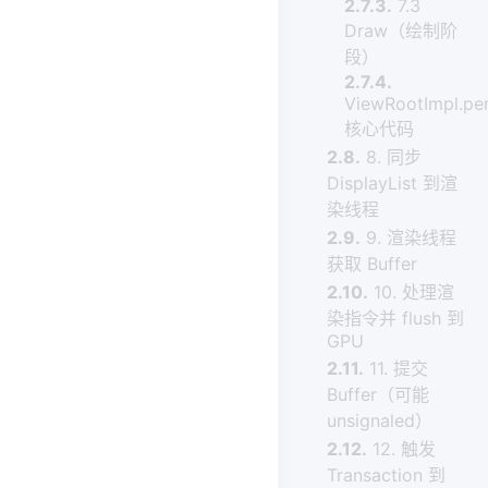
2.7.3.
7.3
Draw（绘制阶
段）
2.7.4.
ViewRootImpl.per
核心代码
2.8.
8. 同步
DisplayList 到渲
染线程
2.9.
9. 渲染线程
获取 Buffer
2.10.
10. 处理渲
染指令并 flush 到
GPU
2.11.
11. 提交
Buffer（可能
unsignaled）
2.12.
12. 触发
Transaction 到