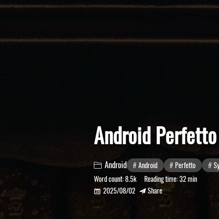
Android Perfe
Android
Android
Perfetto
S

Word count:
8.5k
Reading time:
32 min
2025/08/02
Share

