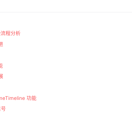
渲染流程分析
进
功能
展
meTimeline 功能
 信号