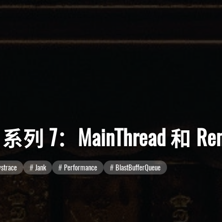
tto 系列 7：MainThread 和 R
ystrace
Jank
Performance
BlastBufferQueue