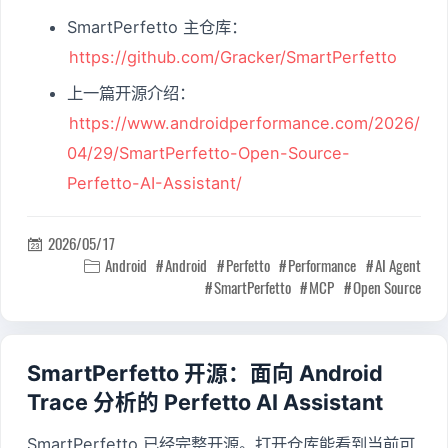
SmartPerfetto 主仓库：
https://github.com/Gracker/SmartPerfetto
上一篇开源介绍：
https://www.androidperformance.com/2026/
04/29/SmartPerfetto-Open-Source-
Perfetto-AI-Assistant/
2026/05/17

Android
Android
Perfetto
Performance
AI Agent

SmartPerfetto
MCP
Open Source
SmartPerfetto 开源：面向 Android
Trace 分析的 Perfetto AI Assistant
SmartPerfetto 已经完整开源。打开仓库能看到当前可