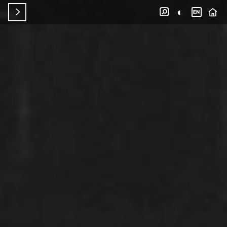
◐


EN