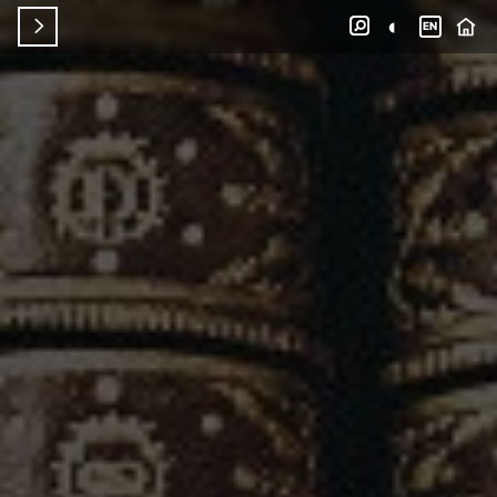
◐


EN