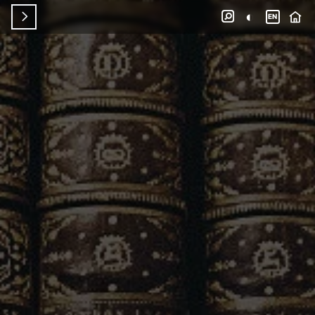
◐


EN