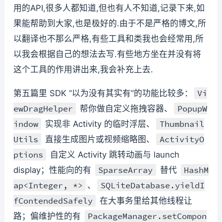
用的API,很多人都知道,但也有人不知道,记录下来,如
果能帮助到大家,也是极好的.由于不是严格的博文,所
以翻译也不那么严格,有些工具和类我也会经常用,所
以我会根据自己的想法去写.有些地方坐在并没有将
这个工具的作用讲出来,我会补充上去.
Vi
第五篇里 SDK “以为没有其实有”的功能比较多：
ewDragHelper
PopupW
帮你做自定义拖拽容器、
indow
Thumbnail
实现非 Activity 的临时浮层、
Utils
ActivityO
直接生成图片或视频缩略图、
ptions
自定义 Activity 跳转动画与 launch
SparseArray
HashM
display；性能向的有
替代
ap<Integer, *>
SQLiteDatabase.yieldI
、
fContendedSafely
在大事务里给其他线程让
PackageManager.setCompon
路；偏维护性的有