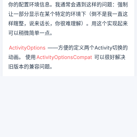
你的配置环境信息。我通常会遇到这样的问题：强制
让一部分显示在某个特定的环境下（倒不是我一直这
样瞎整，说来话长，你很难理解）。用这个实现起来
可以稍微简单一点。
ActivityOptions
——方便的定义两个Activity切换的
动画。 使用
ActivityOptionsCompat
可以很好解决
旧版本的兼容问题。
AdapterViewFlipper.fyiWillBeAdvancedByHostKT
hx()
——仅仅因为很好玩，没有其他原因。在整个安
卓开源项目中（AOSP the Android ——pen Source
Project Android开放源代码项目）中还有其他很有意
思的东西（比如
GRAVITY_DEATH_STAR_I
）。不过，都不像这个这