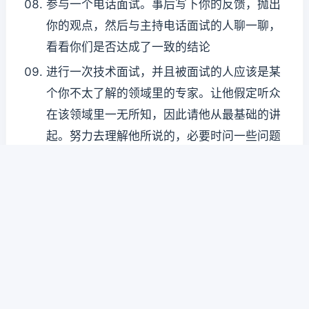
参与一个电话面试。事后写下你的反馈，抛出
你的观点，然后与主持电话面试的人聊一聊，
看看你们是否达成了一致的结论
进行一次技术面试，并且被面试的人应该是某
个你不太了解的领域里的专家。让他假定听众
在该领域里一无所知，因此请他从最基础的讲
起。努力去理解他所说的，必要时问一些问题
有机会参与别人的技术面试。期间，你只是认
真地听、认真地学。在应聘者努力解决技术问
题的同时，你也要在自己脑子里尝试解决这些
问题
找到一个能和你交换实际问题的人，每隔一
周，相互交流编程问题。花10 ~ 15分钟来尝试
解决这些问题，再用10 ~ 15分钟进行讨论（无