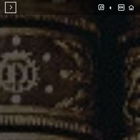
◐


EN