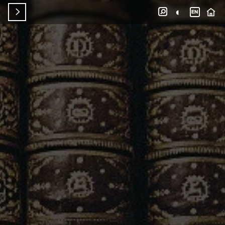
◐


EN