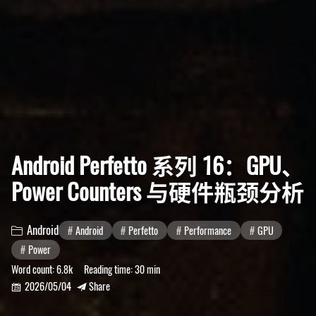
Android Perfetto 系列 16：GPU、
Power Counters 与硬件瓶颈分析
Android
Android
Perfetto
Performance
GPU

Power
Word count:
6.8k
Reading time:
30 min
2026/05/04
Share

