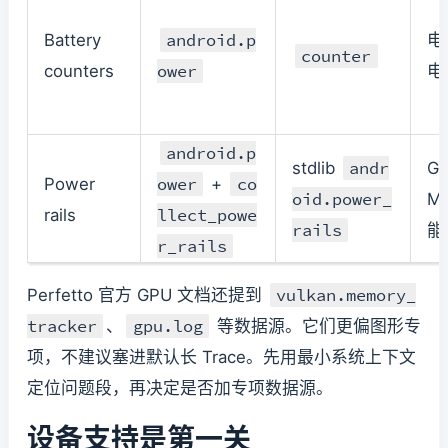
android.p
Battery
电
counter
ower
counters
电
android.p
andr
stdlib
GP
ower
co
Power
+
oid.power_
Me
llect_powe
rails
rails
能
r_rails
vulkan.memory_
Perfetto 官方 GPU 文档还提到
tracker
gpu.log
、
等数据源。它们更偏图形专
项，不建议塞进默认长 Trace。先用最小系统上下文
定位问题段，再决定是否加专项数据源。
设备支持是第一关