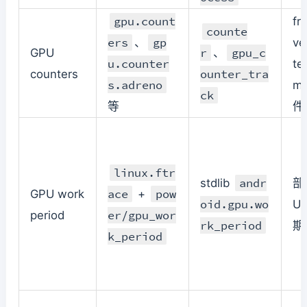
gpu.count
fr
counte
ers
gp
、
ve
r
gpu_c
GPU
、
u.counter
te
ounter_tra
counters
s.adreno
m
ck
等
件
linux.ftr
andr
stdlib
部
ace
pow
GPU work
+
oid.gpu.wo
U
er/gpu_wor
period
rk_period
期
k_period