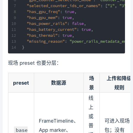
7
"selected_counter_ids_or_names"
:
[
"1"
,
"3"
,
8
"has_gpu_freq"
:
true
,
9
"has_gpu_mem"
:
true
,
10
"has_power_rails"
:
false
,
11
"has_battery_current"
:
true
,
12
"has_thermal"
:
true
,
13
"missing_reason"
:
"power_rails_metadata_empt
14
}
现场 preset 也要分层：
场
上传和降级
preset
数据源
景
规则
线
上
或
FrameTimeline、
可进入现场
普
base
App marker、
包；没有