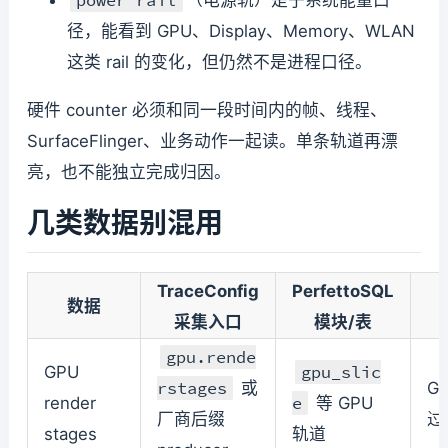
power rail
（电源轨）是子系统能量口
径，能看到 GPU、Display、Memory、WLAN
这类 rail 的变化，但仍然不是进程口径。
硬件 counter 必须和同一段时间内的帧、线程、
SurfaceFlinger、业务动作一起读。单条轨道再漂
亮，也不能独立完成归因。
几类数据别混用
TraceConfig
PerfettoSQL
数据
采集入口
模块/表
gpu.rende
gpu_slic
GPU
rstages
或
G
e
render
等 GPU
厂商后缀
过
stages
轨道