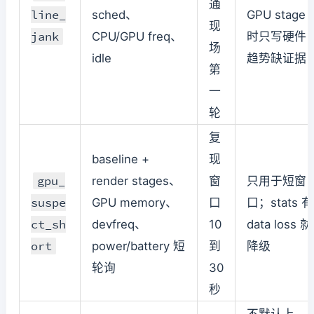
通
line_
sched、
GPU stage
现
jank
CPU/GPU freq、
时只写硬件
场
idle
趋势缺证据
第
一
轮
复
baseline +
现
gpu_
render stages、
窗
只用于短窗
suspe
GPU memory、
口
口；stats 有
ct_sh
devfreq、
10
data loss 就
ort
power/battery 短
到
降级
轮询
30
秒
不默认上