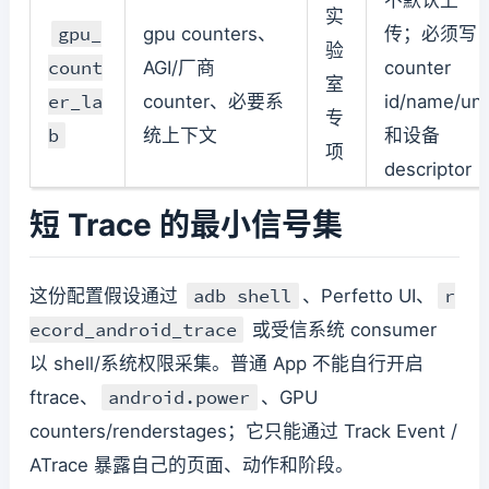
实
gpu_
gpu counters、
传；必须写
验
count
AGI/厂商
counter
室
er_la
counter、必要系
id/name/uni
专
b
统上下文
和设备
项
descriptor
短 Trace 的最小信号集
adb shell
r
这份配置假设通过
、Perfetto UI、
ecord_android_trace
或受信系统 consumer
以 shell/系统权限采集。普通 App 不能自行开启
android.power
ftrace、
、GPU
counters/renderstages；它只能通过 Track Event /
ATrace 暴露自己的页面、动作和阶段。