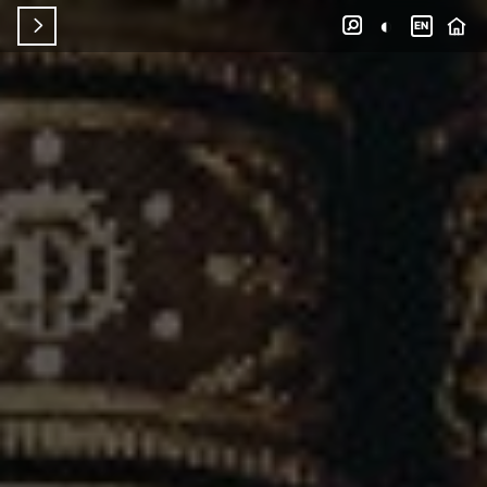
◐


EN