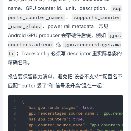
sup
name、GPU counter id、unit、description、
ports_counter_names
supports_counter
、
_name_globs
、power rail metadata。常见
gpu.
Android GPU producer 会带硬件后缀，例如
counters.adreno
gpu.renderstages.ma
或
li
；TraceConfig 必须写 descriptor 里实际暴露的
精确名称。
报告要保留能力清单，避免把“设备不支持”“配置名不
匹配”“buffer 丢了”和“信号没升高”混在一起：
1
{
2
"has_gpu_renderstages"
:
true
,
3
"gpu_renderstages_source_name"
:
"gpu.renders
4
"has_gpu_counters"
:
true
,
5
"gpu_counter_source_name"
:
"gpu.counters.mal
6
"gpu_counter_selection_mode"
:
"counter_ids"
,