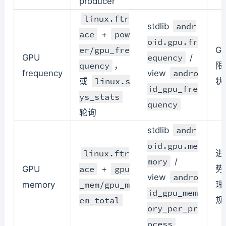
producer
linux.ftr
andr
stdlib
ace
pow
+
oid.gpu.fr
er/gpu_fre
G
equency
GPU
/
quency
，
限
andro
frequency
view
linux.s
或
状
id_gpu_fre
ys_stats
quency
轮询
andr
stdlib
oid.gpu.me
linux.ftr
进
mory
/
ace
gpu
GPU
+
势
andro
view
_mem/gpu_m
memory
理/
id_gpu_mem
em_total
规
ory_per_pr
ocess