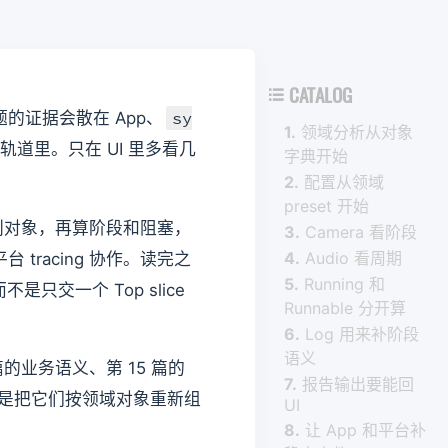
CATALOG

sy
这类问题的证据会散在 App、
1.
领域分析从对象
和调度轨道里。只在 UI 里多看几
字典开始
2.
配置从领域
preset 开始
识别对象，再算阶段和阻塞，
3.
Camera 看阶段
4.
Audio 看周期
台 tracing 协作。读完之
5.
Running 和
不是只交一个 Top slice
Runnable 分开算
6.
Log 用来补阶段
语义
篇的业务语义、第 15 篇的
7.
报告输出要能回
是把它们按领域对象重新组
UI
8.
让 App 和平台补