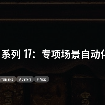
erfetto 系列 17：专项场
erformance
Camera
Audio