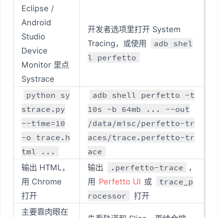
Eclipse /
Android
开发者选项里打开 System
Studio
Tracing，或使用
adb shel
Device
l perfetto
Monitor 里点
Systrace
python sy
adb shell perfetto -t
strace.py
10s -b 64mb ... --out
--time=10
/data/misc/perfetto-tr
-o trace.h
aces/trace.perfetto-tr
tml ...
ace
输出 HTML，
输出
.perfetto-trace
，
用 Chrome
用
Perfetto UI
或
trace_p
打开
rocessor
打开
主要靠肉眼在