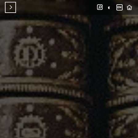
◐


EN